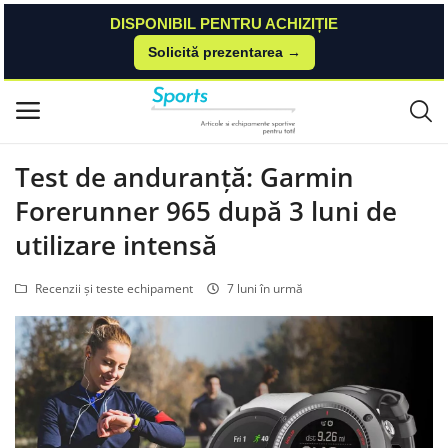
DISPONIBIL PENTRU ACHIZIȚIE
Solicită prezentarea →
Acasă
Blog
Recenzii și teste echipament
Test de anduranță: Garmin Forerunner 965 după 3 luni de utilizare intens
Meniu principal
ă
Categorii
Test de anduranță: Garmin
Forerunner 965 după 3 luni de
Acasă
utilizare intensă
Listă de dorințe
Recenzii și teste echipament
7 luni în urmă
Contact
Blog
Autentificare