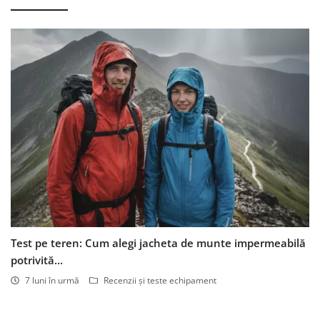
Test pe teren: Cum alegi jacheta de munte impermeabilă
potrivită...
7 luni în urmă
Recenzii și teste echipament