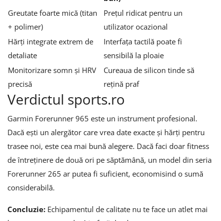
Greutate foarte mică (titan
Prețul ridicat pentru un
+ polimer)
utilizator ocazional
Hărți integrate extrem de
Interfața tactilă poate fi
detaliate
sensibilă la ploaie
Monitorizare somn și HRV
Cureaua de silicon tinde să
precisă
rețină praf
Verdictul sports.ro
Garmin Forerunner 965 este un instrument profesional.
Dacă ești un alergător care vrea date exacte și hărți pentru
trasee noi, este cea mai bună alegere. Dacă faci doar fitness
de întreținere de două ori pe săptămână, un model din seria
Forerunner 265 ar putea fi suficient, economisind o sumă
considerabilă.
Concluzie:
Echipamentul de calitate nu te face un atlet mai