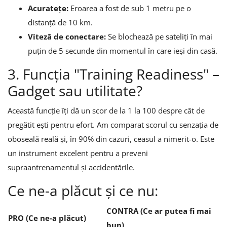
Acuratețe:
Eroarea a fost de sub 1 metru pe o
distanță de 10 km.
Viteză de conectare:
Se blochează pe sateliți în mai
puțin de 5 secunde din momentul în care ieși din casă.
3. Funcția "Training Readiness" –
Gadget sau utilitate?
Această funcție îți dă un scor de la 1 la 100 despre cât de
pregătit ești pentru efort. Am comparat scorul cu senzația de
oboseală reală și, în 90% din cazuri, ceasul a nimerit-o. Este
un instrument excelent pentru a preveni
supraantrenamentul și accidentările.
Ce ne-a plăcut și ce nu:
CONTRA (Ce ar putea fi mai
PRO (Ce ne-a plăcut)
bun)